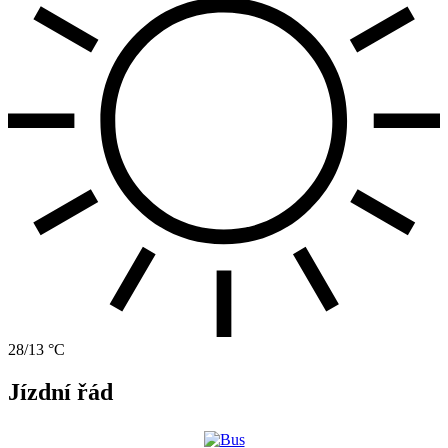
28/13 °C
Jízdní řád