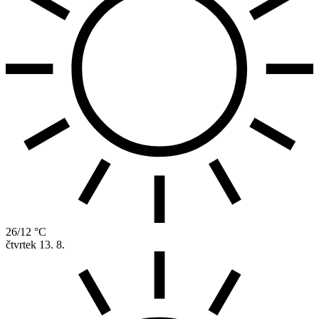
26/12 °C
čtvrtek
13. 8.