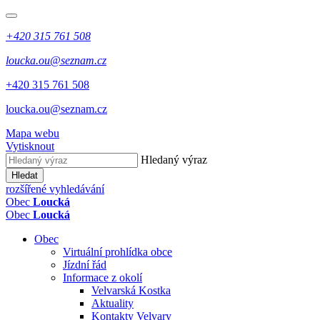
+420 315 761 508
loucka.ou@seznam.cz
+420 315 761 508
loucka.ou@seznam.cz
Mapa webu
Vytisknout
Hledaný výraz
Hledat
rozšířené vyhledávání
Obec
Loucká
Obec
Loucká
Obec
Virtuální prohlídka obce
Jízdní řád
Informace z okolí
Velvarská Kostka
Aktuality
Kontakty Velvary