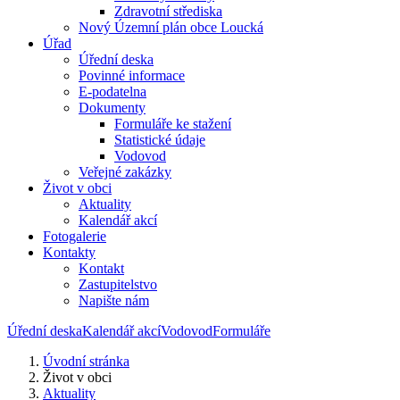
Zdravotní střediska
Nový Územní plán obce Loucká
Úřad
Úřední deska
Povinné informace
E-podatelna
Dokumenty
Formuláře ke stažení
Statistické údaje
Vodovod
Veřejné zakázky
Život v obci
Aktuality
Kalendář akcí
Fotogalerie
Kontakty
Kontakt
Zastupitelstvo
Napište nám
Úřední deska
Kalendář akcí
Vodovod
Formuláře
Úvodní stránka
Život v obci
Aktuality