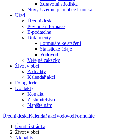
Zdravotní střediska
Nový Územní plán obce Loucká
Úřad
Úřední deska
Povinné informace
E-podatelna
Dokumenty
Formuláře ke stažení
Statistické údaje
Vodovod
Veřejné zakázky
Život v obci
Aktuality
Kalendář akcí
Fotogalerie
Kontakty
Kontakt
Zastupitelstvo
Napište nám
Úřední deska
Kalendář akcí
Vodovod
Formuláře
Úvodní stránka
Život v obci
Aktuality