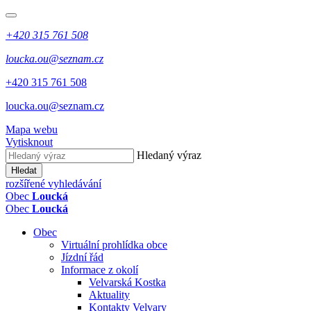
+420 315 761 508
loucka.ou@seznam.cz
+420 315 761 508
loucka.ou@seznam.cz
Mapa webu
Vytisknout
Hledaný výraz
Hledat
rozšířené vyhledávání
Obec
Loucká
Obec
Loucká
Obec
Virtuální prohlídka obce
Jízdní řád
Informace z okolí
Velvarská Kostka
Aktuality
Kontakty Velvary