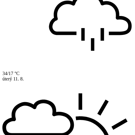
34/17 °C
úterý
11. 8.