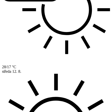
28/17 °C
středa
12. 8.