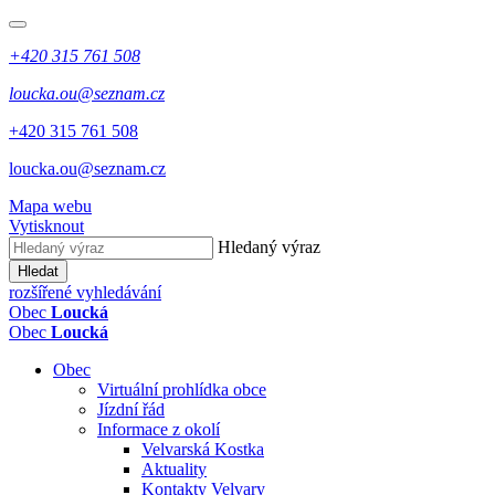
+420 315 761 508
loucka.ou@seznam.cz
+420 315 761 508
loucka.ou@seznam.cz
Mapa webu
Vytisknout
Hledaný výraz
Hledat
rozšířené vyhledávání
Obec
Loucká
Obec
Loucká
Obec
Virtuální prohlídka obce
Jízdní řád
Informace z okolí
Velvarská Kostka
Aktuality
Kontakty Velvary